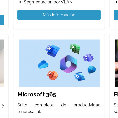
Segmentación por VLAN
Más Información
Microsoft 365
F
 y
Suite completa de productividad
So
empresarial.
se