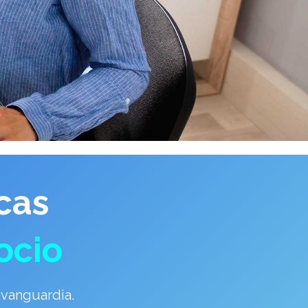
cas
ocio
vanguardia.