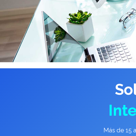
So
Int
Más de 15 